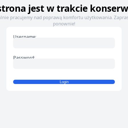
strona jest w trakcie konserw
lnie pracujemy nad poprawą komfortu użytkowania. Zapr
ponownie!
Username:
Password:
Login