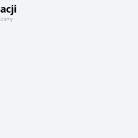
acji
aszamy