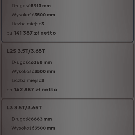
Długość
5913 mm
Wysokość
3500 mm
Liczba miejsc
3
141 387 zł netto
Od
L2S 3.5T/3.65T
Długość
6368 mm
Wysokość
3500 mm
Liczba miejsc
3
142 887 zł netto
Od
L3 3.5T/3.65T
Długość
6663 mm
Wysokość
3500 mm