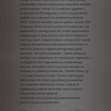
rzeczywiste
warunki
eksploatacji
pojazdów
wartości
zużycia
paliwa
i
emisji
CO2uzyskane
zgodnie
z
procedurą
WLTP
mogą
być
w
wielu
przypadkach
wyższe
od
uzyskanych
na
podstawie
protokołu
NEDC.
Podane
wartości
zużycia
paliwa
i
emisji
CO2
mogą
się
różnić
od
rzeczywistych
w
zależności
od
wyposażenia
danego
pojazdu,
w
tym
wyposażenia
dostępnego
w
opcji
lub
jako
akcesoria
fabryczne
oraz
typu
opon.
Zużycie
paliwa
i
emisja
CO2
zależy
również
od
warunków
użytkowania
samochodu
w
tym
m.in.
pogody,
indywidualnego
stylu
jazdy
kierowcy
i
obciążenia
pojazdu.
Tabele
pokazują
wartości
od
najwyższych
do
najniższych,
uzyskane
z
uwzględnieniem
wyposażenia
dodatkowego
pojazdu.
Wszystkie
informacje
były
aktualne
w
momencie
publikacji
materiału.
Citroën
Polska
Sp.
z
o.o.
oraz
Dealerzy
marki
Citroën
zastrzegają
sobie
prawo
do
zmian
specyfikacji
produktów.
Szczegółowe
informacje
można
uzyskać
w
najbliższym
punkcie
sprzedaży
oraz
na
stronie:
https://www.citroen.pl/swiat-
citroena/technologie/przejrzyste-standardy-
pomiaru-zuzycia-paliwa.html.