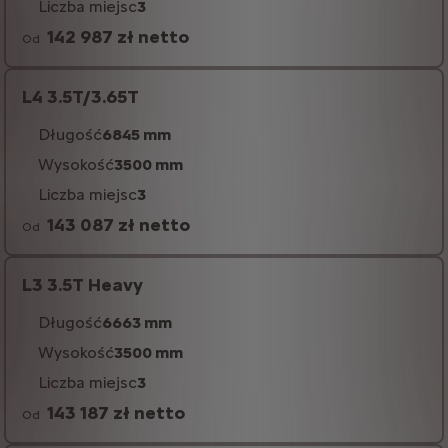
Liczba miejsc
3
142 987 zł netto
Od
L4 3.5T/3.65T
Długość
6845 mm
Wysokość
3500 mm
Liczba miejsc
3
143 087 zł netto
Od
L3 3.5T Heavy
Długość
6663 mm
Wysokość
3500 mm
Liczba miejsc
3
143 187 zł netto
Od