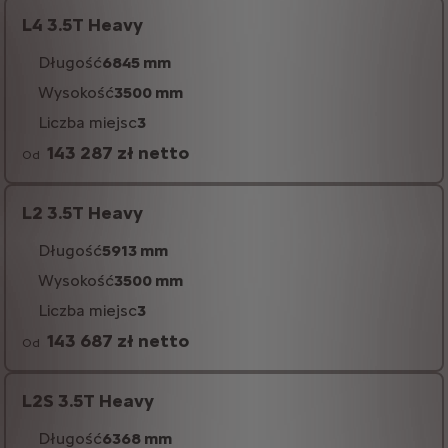
L4 3.5T Heavy
Długość
6845 mm
Wysokość
3500 mm
Liczba miejsc
3
143 287 zł netto
Od
L2 3.5T Heavy
Długość
5913 mm
Wysokość
3500 mm
Liczba miejsc
3
143 687 zł netto
Od
L2S 3.5T Heavy
Długość
6368 mm