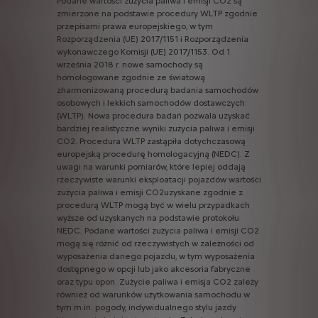
Podane
wartości
zużycia
paliwa
i
emisji
CO2
są
zmierzone
na
podstawie
procedury
WLTP
zgodnie
przepisami
prawa
europejskiego,
w
tym
Rozporządzenia
(UE)
2017/1151
i
Rozporządzenia
wykonawczego
Komisji
(UE)
2017/1153.
Od
1
września
2018
r.
nowe
samochody
są
homologowane
zgodnie
ze
światową
zharmonizowaną
procedurą
badania
samochodów
osobowych
i
lekkich
samochodów
dostawczych
(WLTP).
Nowa
procedura
badań
pozwala
uzyskać
bardziej
realistyczne
wyniki
zużycia
paliwa
i
emisji
CO2.
Procedura
WLTP
zastąpiła
dotychczasową
europejską
procedurę
homologacyjną
(NEDC).
Z
uwagi
na
warunki
pomiarów,
które
lepiej
oddają
rzeczywiste
warunki
eksploatacji
pojazdów
wartości
zużycia
paliwa
i
emisji
CO2uzyskane
zgodnie
z
procedurą
WLTP
mogą
być
w
wielu
przypadkach
wyższe
od
uzyskanych
na
podstawie
protokołu
NEDC.
Podane
wartości
zużycia
paliwa
i
emisji
CO2
mogą
się
różnić
od
rzeczywistych
w
zależności
od
wyposażenia
danego
pojazdu,
w
tym
wyposażenia
dostępnego
w
opcji
lub
jako
akcesoria
fabryczne
oraz
typu
opon.
Zużycie
paliwa
i
emisja
CO2
zależy
również
od
warunków
użytkowania
samochodu
w
tym
m.in.
pogody,
indywidualnego
stylu
jazdy