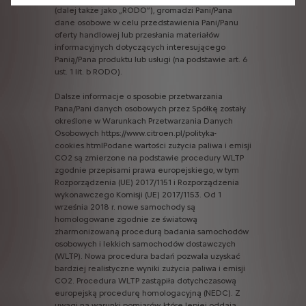
(dalej
także
jako
„RODO”),
gromadzi
Pani/Pana
dane
osobowe
w
celu
przedstawienia
Pani/Panu
oferty
handlowej
lub
przesłania
materiałów
informacyjnych
dotyczących
interesującego
Panią/Pana
produktu
lub
usługi
(na
podstawie
art.
6
ust.
1
lit.
b
RODO).
Dalsze
informacje
o
sposobie
przetwarzania
Pana/Pani
danych
osobowych
przez
Spółkę
zostały
określone
w
Warunkach
Przetwarzania
Danych
Osobowych
https://www.citroen.pl/polityka-
cookies.htmlPodane
wartości
zużycia
paliwa
i
emisji
CO2
są
zmierzone
na
podstawie
procedury
WLTP
zgodnie
przepisami
prawa
europejskiego,
w
tym
Rozporządzenia
(UE)
2017/1151
i
Rozporządzenia
wykonawczego
Komisji
(UE)
2017/1153.
Od
1
września
2018
r.
nowe
samochody
są
homologowane
zgodnie
ze
światową
zharmonizowaną
procedurą
badania
samochodów
osobowych
i
lekkich
samochodów
dostawczych
(WLTP).
Nowa
procedura
badań
pozwala
uzyskać
bardziej
realistyczne
wyniki
zużycia
paliwa
i
emisji
CO2.
Procedura
WLTP
zastąpiła
dotychczasową
europejską
procedurę
homologacyjną
(NEDC).
Z
uwagi
na
warunki
pomiarów,
które
lepiej
oddają