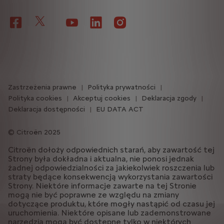
Zastrzeżenia prawne
Polityka prywatności
Polityka cookies
Akceptuj cookies
Deklaracja zgody
Deklaracja dostępności
EU DATA ACT
Citroën 2025
Citroën dołoży odpowiednich starań, aby zawartość tej
Strony była dokładna i aktualna, nie ponosi jednak
żadnej odpowiedzialności za jakiekolwiek roszczenia lub
straty będące konsekwencją wykorzystania zawartości
Strony. Niektóre informacje zawarte na tej Stronie
mogą nie być poprawne ze względu na zmiany
dotyczące produktu, które mogły nastąpić od czasu jej
uruchomienia. Niektóre opisane lub zademonstrowane
narzędzia mogą być dostępne tylko w niektórych