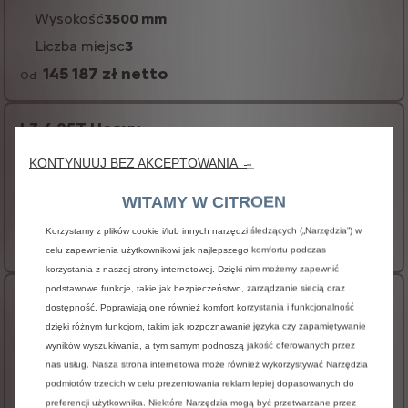
Wysokość
3500 mm
Liczba miejsc
3
145 187 zł netto
Od
L3 4.25T Heavy
Długość
6663 mm
KONTYNUUJ BEZ AKCEPTOWANIA →
Wysokość
3500 mm
WITAMY W CITROEN
Liczba miejsc
3
Korzystamy z plików cookie i/lub innych narzędzi śledzących („Narzędzia”) w
249 487 zł netto
Od
celu zapewnienia użytkownikowi jak najlepszego komfortu podczas
korzystania z naszej strony internetowej. Dzięki nim możemy zapewnić
podstawowe funkcje, takie jak bezpieczeństwo, zarządzanie siecią oraz
L4 4.25T Heavy
dostępność. Poprawiają one również komfort korzystania i funkcjonalność
dzięki różnym funkcjom, takim jak rozpoznawanie języka czy zapamiętywanie
Długość
6845 mm
wyników wyszukiwania, a tym samym podnoszą jakość oferowanych przez
Wysokość
3500 mm
nas usług. Nasza strona internetowa może również wykorzystywać Narzędzia
podmiotów trzecich w celu prezentowania reklam lepiej dopasowanych do
Liczba miejsc
3
preferencji użytkownika. Niektóre Narzędzia mogą być przetwarzane przez