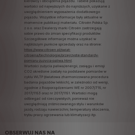
kierowcy
i
obciążenia
pojazdu.
Tabele
pokazują
wartości
od
najwyższych
do
najniższych,
uzyskane
z
uwzględnieniem
wyposażenia
dodatkowego
pojazdu.
Wszystkie
informacje
były
aktualne
w
momencie
publikacji
materiału.
Citroën
Polska
Sp.
z
o.o.
oraz
Dealerzy
marki
Citroën
zastrzegają
sobie
prawo
do
zmian
specyfikacji
produktów.
Szczegółowe
informacje
można
uzyskać
w
najbliższym
punkcie
sprzedaży
oraz
na
stronie:
https://www.citroen.pl/swiat-
citroena/technologie/przejrzyste-standardy-
pomiaru-zuzycia-paliwa.html
.
Wartości
zużycia
paliwa/energii,
zasięgu
i
emisji
CO2
określone
zostały
na
podstawie
pomiarów
w
cyklu
WLTP
(światowa
zharmonizowana
procedura
badania
pojazdów
lekkich),
w
zależności
od
wersji,
zgodnie
z
Rozporządzeniami
WE
nr
2007/715,
nr
2017/1153
oraz
nr
2017/1151.
Wartości
mogą
odbiegać
od
rzeczywistych,
ponieważ
nie
uwzględniają
zróżnicowanego
stylu
i
warunków
jazdy,
rodzaju
nawierzchni,
temperatury
otoczenia,
trybu
pracy
ogrzewania
lub
klimatyzacji
itp.
OBSERWUJ NAS NA