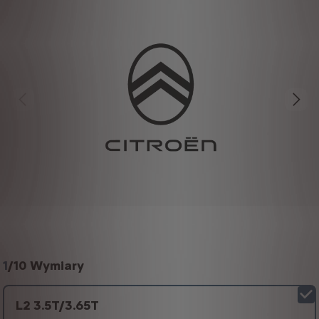
1
/
10 Wymiary
L2 3.5T/3.65T