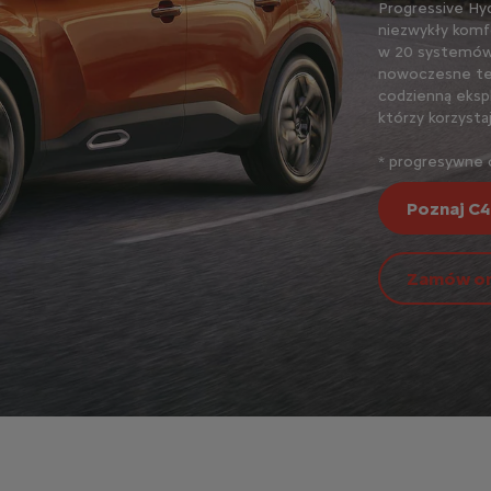
Progressive Hy
niezwykły komf
w 20 systemów
nowoczesne tec
codzienną eksp
którzy korzysta
* progresywne o
Poznaj C4 
Zamów on