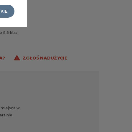
KIE
5,5 litra.
A?
ZGŁOŚ NADUŻYCIE
 miejsca w
eralnie