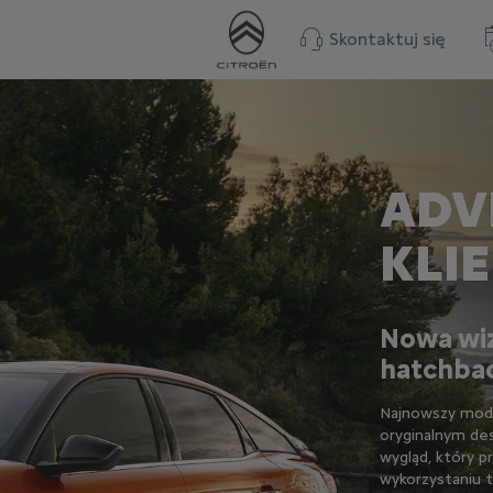
Skontaktuj się
ADVI
KLI
Nowa wi
hatchba
Najnowszy mode
oryginalnym de
wygląd, który p
wykorzystaniu 