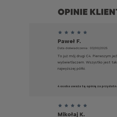
OPINIE KLIE
Ten klient przyznał 5 gwiazdki
Paweł F.
Data doświadczenia : 03/00/2025
To już mój drugi C4. Pierwszym jeź
wyświetlaczem. Wszystko jest tak
najwyższej półki.
4 osoba uważa tę opinię za przydatn
Ten klient przyznał 5 gwiazdki
Mikołaj K.