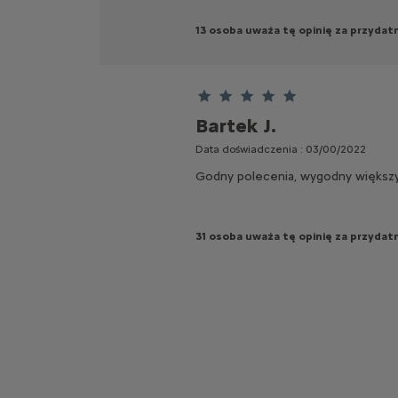
13 osoba uważa tę opinię za przydat
Ten klient przyznał 5 gwiazdki
Bartek J.
Data doświadczenia : 03/00/2022
Godny polecenia, wygodny większy n
31 osoba uważa tę opinię za przydat