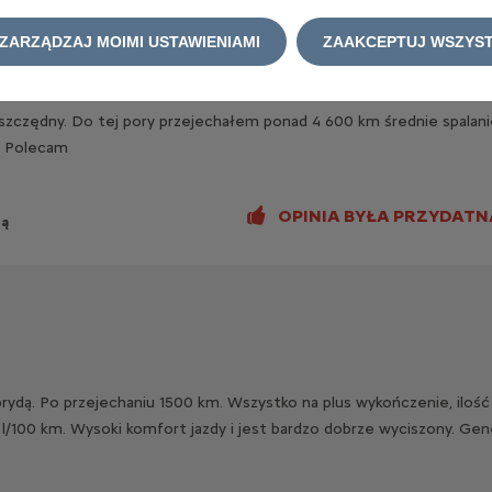
ZARZĄDZAJ MOIMI USTAWIENIAMI
ZAAKCEPTUJ WSZYST
/ek
zczędny. Do tej pory przejechałem ponad 4 600 km średnie spalanie 
. Polecam
OPINIA BYŁA PRZYDATN
ną
/ek
rydą. Po przejechaniu 1500 km. Wszystko na plus wykończenie, ilość
,1 l/100 km. Wysoki komfort jazdy i jest bardzo dobrze wyciszony. Gen