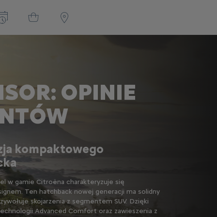
SOR: OPINIE
ENTÓW
zja kompaktowego
cka
l w gamie Citroëna charakteryzuje się
signem. Ten hatchback nowej generacji ma solidny
rzywołuje skojarzenia z segmentem SUV. Dzięki
technologii Advanced Comfort oraz zawieszenia z