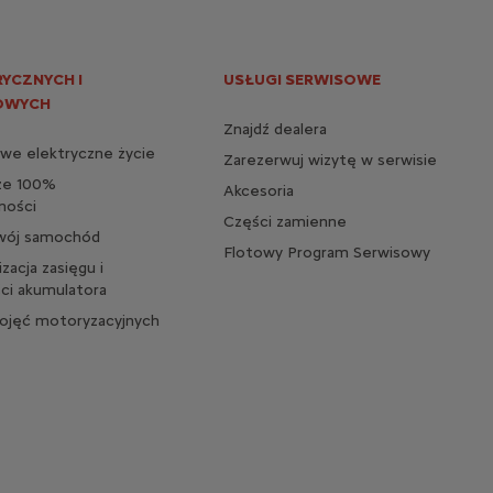
RYCZNYCH I
USŁUGI SERWISOWE
OWYCH
Znajdź dealera
twe elektryczne życie
Zarezerwuj wizytę w serwisie
 ze 100%
Akcesoria
ności
Części zamienne
swój samochód
Flotowy Program Serwisowy
zacja zasięgu i
ci akumulatora
pojęć motoryzacyjnych