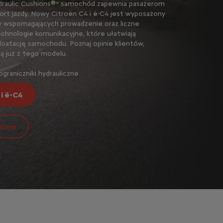
draulic Cushions®* samochód zapewnia pasażerom
ort jazdy. Nowy Citroën C4 i ë-C4 jest wyposażony
 wspomagających prowadzenie oraz liczne
hnologie komunikacyjne, które ułatwiają
loatację samochodu. Poznaj opinie klientów,
ją już z tego modelu.
graniczniki hydrauliczne
i ë-C4
line