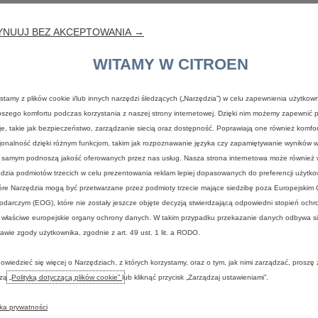
YNUUJ BEZ AKCEPTOWANIA →
e, oszczędne silniki.
WITAMY W CITROEN
OPINIA BYŁA PRZYDATN
ą
stamy z plików cookie i/lub innych narzędzi śledzących („Narzędzia”) w celu zapewnienia użytkown
pszego komfortu podczas korzystania z naszej strony internetowej. Dzięki nim możemy zapewnić
je, takie jak bezpieczeństwo, zarządzanie siecią oraz dostępność. Poprawiają one również komfort
jonalność dzięki różnym funkcjom, takim jak rozpoznawanie języka czy zapamiętywanie wyników 
/ek
 samym podnoszą jakość oferowanych przez nas usług. Nasza strona internetowa może również
dzia podmiotów trzecich w celu prezentowania reklam lepiej dopasowanych do preferencji użytko
óre Narzędzia mogą być przetwarzane przez podmioty trzecie mające siedzibę poza Europejskim
ejechałem 1100 km. Wszystko na plus wykończenie, spalanie - 6,2 l/
darczym (EOG), które nie zostały jeszcze objęte decyzją stwierdzającą odpowiedni stopień och
rciu. Wysoki komfort jazdy, jest bardzo dobrze wyciszony. Generalni
 właściwe europejskie organy ochrony danych. W takim przypadku przekazanie danych odbywa s
i też C4.
awie zgody użytkownika, zgodnie z art. 49 ust. 1 lit. a RODO.
owiedzieć się więcej o Narzędziach, z których korzystamy, oraz o tym, jak nimi zarządzać, proszę
OPINIA BYŁA PRZYDATN
szą
„Polityką dotyczącą plików cookie”
lub kliknąć przycisk „Zarządzaj ustawieniami”.
ą
yka prywatności