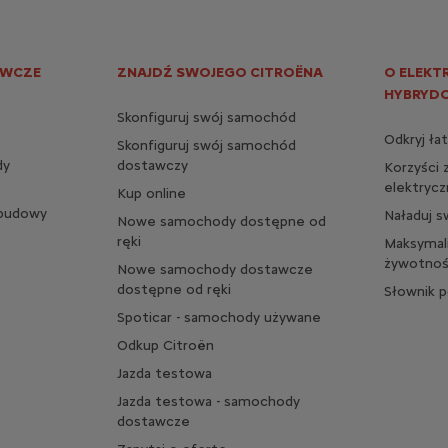
AWCZE
ZNAJDŹ SWOJEGO CITROËNA
O ELEKT
HYBRYD
Skonfiguruj swój samochód
Odkryj ła
Skonfiguruj swój samochód
dy
dostawczy
Korzyści
elektrycz
Kup online
abudowy
Naładuj 
Nowe samochody dostępne od
ręki
Maksymali
żywotnoś
Nowe samochody dostawcze
dostępne od ręki
Słownik 
Spoticar - samochody używane
Odkup Citroën
Jazda testowa
Jazda testowa - samochody
dostawcze