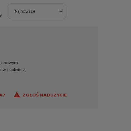
g
zy z nowym
 w Lublinie z
A?
ZGŁOŚ NADUŻYCIE