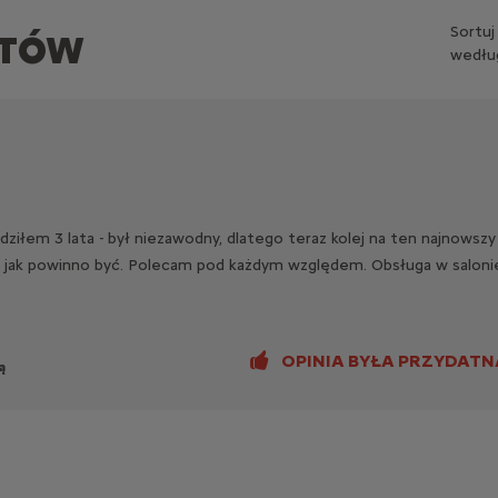
Sortuj
NTÓW
wedłu
/ek
dziłem 3 lata - był niezawodny, dlatego teraz kolej na ten najnows
 jak powinno być. Polecam pod każdym względem. Obsługa w salonie
OPINIA BYŁA PRZYDATN
ą
/ek