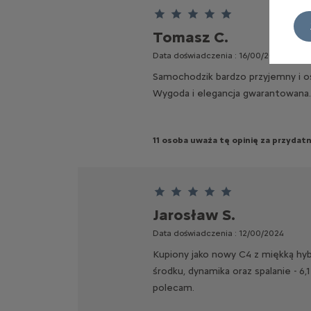
Ten klient przyznał 5 gwiazdki
Tomasz C.
Data doświadczenia : 16/00/2024
Samochodzik bardzo przyjemny i os
Wygoda i elegancja gwarantowana
11 osoba uważa tę opinię za przydat
Ten klient przyznał 5 gwiazdki
Jarosław S.
Data doświadczenia : 12/00/2024
Kupiony jako nowy C4 z miękką hyb
środku, dynamika oraz spalanie - 6
polecam.