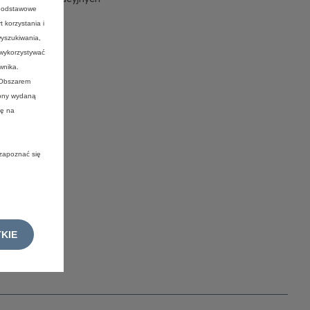
 podstawowe
 korzystania i
wyszukiwania,
 wykorzystywać
wnika.
 Obszarem
rony wydaną
ię na
 zapoznać się
KIE