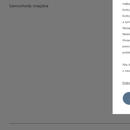
najle
Samochody miejskie
funkc
funkc
a tym
Narzę
Niekt
Gospo
przez
podst
Aby d
z na
Polit