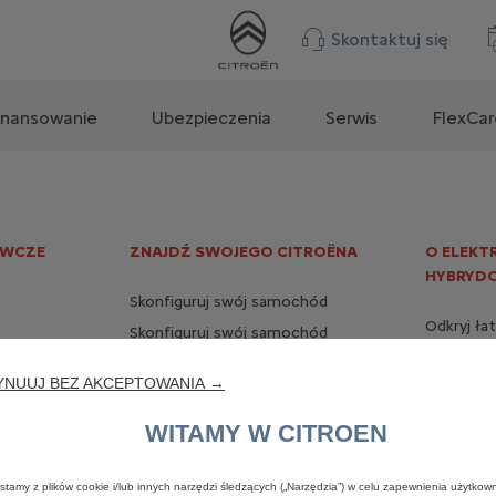
Skontaktuj się
inansowanie
Ubezpieczenia
Serwis
FlexCar
AWCZE
ZNAJDŹ SWOJEGO CITROËNA
O ELEKT
HYBRYD
Skonfiguruj swój samochód
Odkryj ła
Skonfiguruj swój samochód
dy
dostawczy
Korzyści
elektrycz
YNUUJ BEZ AKCEPTOWANIA →
Kup online
abudowy
Naładuj 
Nowe samochody dostępne od
WITAMY W CITROEN
ręki
Maksymali
żywotnoś
Nowe samochody dostawcze
stamy z plików cookie i/lub innych narzędzi śledzących („Narzędzia”) w celu zapewnienia użytkown
dostępne od ręki
Słownik 