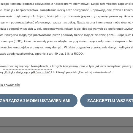
pszego komfortu podczas korzystania z naszej strony internetowej. Dzięki nim możemy zapewnić
Spoticar - samochody używane
je, takie jak bezpieczeństwo, zarządzanie siecią oraz dostępność. Poprawiają one również komfort
Odkup Citroën
jonalność dzięki różnym funkcjom, takim jak rozpoznawanie języka czy zapamiętywanie wyników 
 samym podnoszą jakość oferowanych przez nas usług. Nasza strona internetowa może również
Jazda testowa
dzia podmiotów trzecich w celu prezentowania reklam lepiej dopasowanych do preferencji użytko
Jazda testowa - samochody
óre Narzędzia mogą być przetwarzane przez podmioty trzecie mające siedzibę poza Europejskim
dostawcze
darczym (EOG), które nie zostały jeszcze objęte decyzją stwierdzającą odpowiedni stopień och
Zapytaj o ofertę
 właściwe europejskie organy ochrony danych. W takim przypadku przekazanie danych odbywa s
awie zgody użytkownika, zgodnie z art. 49 ust. 1 lit. a RODO.
Zapytaj o ofertę - samochody
dostawcze
owiedzieć się więcej o Narzędziach, z których korzystamy, oraz o tym, jak nimi zarządzać, proszę
Cenniki
szą
„Polityką dotyczącą plików cookie”
lub kliknąć przycisk „Zarządzaj ustawieniami”.
Cenniki samochodów
dostawczych
yka prywatności
Prośba o kontakt
Prośba o kontakt - samochody
ZARZĄDZAJ MOIMI USTAWIENIAMI
ZAAKCEPTUJ WSZYST
dostawcze